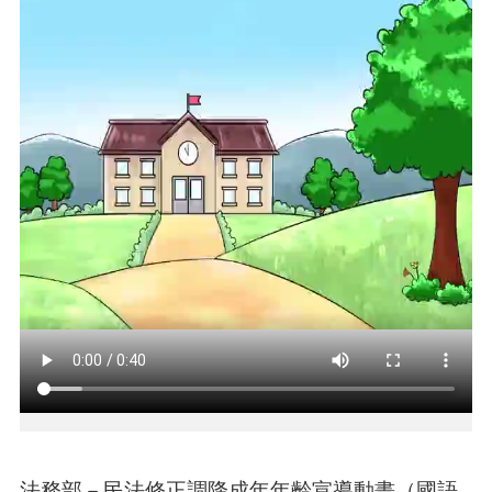
本
區
介
紹
訊
息
公
告
生
活
便
民
資
訊
機
關
通
法務部－民法修正調降成年年齡宣導動畫（國語