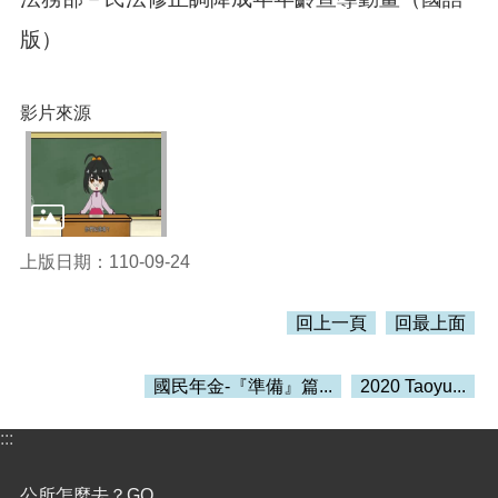
訊
錄
版）
相
關
影片來源
資
料
活
動
報
名
上版日期：110-09-24
專
區
回上一頁
回最上面
回
首
國民年金-『準備』篇...
2020 Taoyu...
頁
網
:::
站
導
公所怎麼去？GO