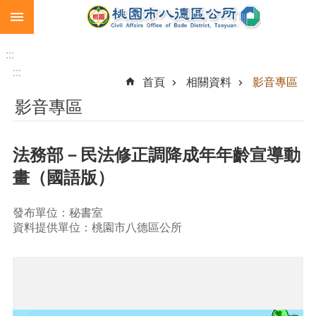
:::
跳到主要內容區塊
生
育
:::
補
:::
首頁
相關資料
影音專區
助
影音專區
市
民
卡
法務部－民法修正調降成年年齡宣導動
急
畫（國語版）
難
救
助
發布單位：秘書室
資料提供單位：桃園市八德區公所
進
階
搜
尋