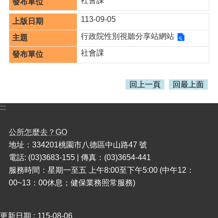
社會課
訊
錄
113-09-05
相
行政院性別視聽分享站網站
關
資
社會課
料
活
回上一頁
回最上面
動
報
:::
名
專
區
公所怎麼去？GO
地址：334201桃園市八德區中山路47 號
回
電話: (03)3683-155 | 傳真：(03)3654-441
首
服務時間：星期一至五 上午8:00至下午5:00 (中午12：
頁
00~13：00休息；健保業務照常服務)
網
站
導
更新日期
115-08-06