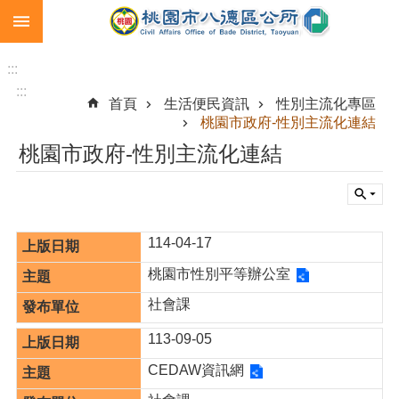
:::
跳到主要內容區塊
生
育
:::
補
:::
首頁
生活便民資訊
性別主流化專區
助
桃園市政府-性別主流化連結
市
桃園市政府-性別主流化連結
民
卡
急
難
114-04-17
救
助
桃園市性別平等辦公室
進
社會課
階
113-09-05
搜
尋
CEDAW資訊網