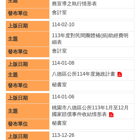
訊
務宣導之執行情形表
錄
會計室
相
114-02-10
關
資
113年度對民間團體補(捐)助經費明
料
細表
活
會計室
動
114-01-08
報
名
八德區公所114年度施政計畫
專
區
秘書室
114-01-06
回
首
桃園市八德區公所113年1月至12月
頁
國家賠償事件收結情形表
網
秘書室
站
113-12-26
導