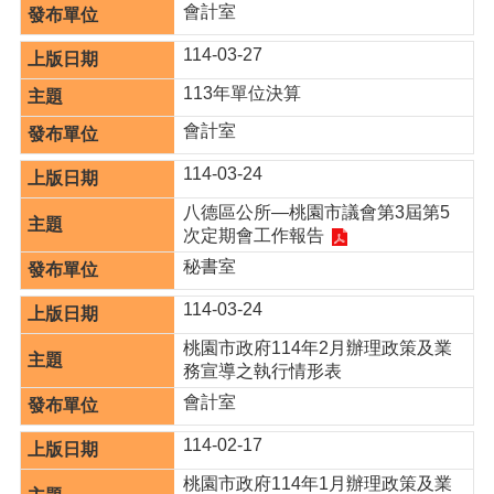
會計室
本
114-03-27
區
介
113年單位決算
紹
會計室
訊
114-03-24
息
公
八德區公所—桃園市議會第3屆第5
告
次定期會工作報告
秘書室
生
活
114-03-24
便
民
桃園市政府114年2月辦理政策及業
資
務宣導之執行情形表
訊
會計室
機
114-02-17
關
通
桃園市政府114年1月辦理政策及業