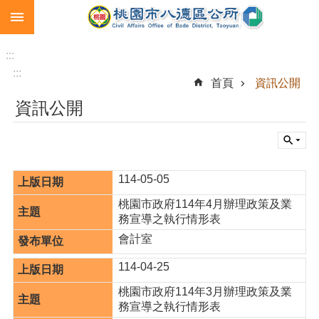
:::
跳到主要內容區塊
生
育
:::
補
:::
首頁
資訊公開
助
資訊公開
市
民
卡
急
114-05-05
難
救
桃園市政府114年4月辦理政策及業
助
務宣導之執行情形表
會計室
進
階
114-04-25
搜
尋
桃園市政府114年3月辦理政策及業
務宣導之執行情形表