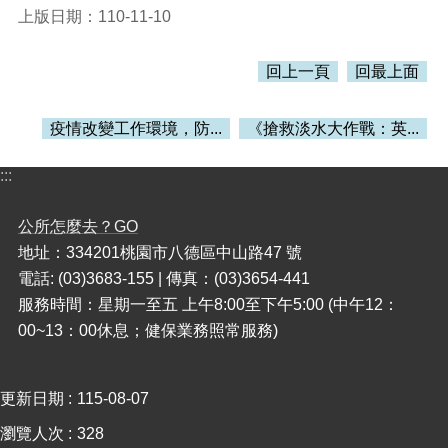
覽
上版日期：110-11-10
市
政
回上一頁
回最上面
信
箱
疫情改變工作環境，防...
《搶救淡水大作戰：英...
常
見
:::
問
題
公所怎麼去？GO
桃
地址：334201桃園市八德區中山路47 號
園
電話: (03)3683-155 | 傳真：(03)3654-441
市
服務時間：星期一至五 上午8:00至下午5:00 (中午12：
政
00~13：00休息；健保業務照常服務)
府
隱
私
更新日期
115-08-07
權
瀏覽人次
328
政