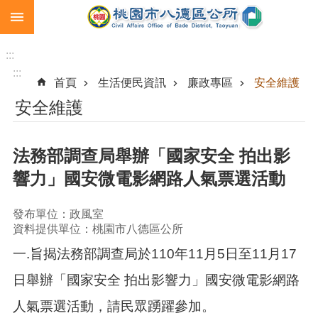
:::
跳到主要內容區塊
生
育
:::
補
:::
首頁
生活便民資訊
廉政專區
安全維護
助
安全維護
市
民
卡
法務部調查局舉辦「國家安全 拍出影
急
響力」國安微電影網路人氣票選活動
難
救
助
發布單位：政風室
資料提供單位：桃園市八德區公所
進
一.旨揭法務部調查局於110年11月5日至11月17
階
搜
日舉辦「國家安全 拍出影響力」國安微電影網路
尋
人氣票選活動，請民眾踴躍參加。