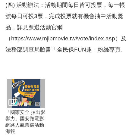
訊
(四) 活動辦法：活動期間每日皆可投票，每一帳
錄
號每日可投3票，完成投票就有機會抽中活動獎
相
關
品，詳見票選活動官網
資
料
（https://www.mjibmovie.tw/vote/index.asp）及
法務部調查局臉書「全民保FUN趣」粉絲專頁。
活
動
報
名
專
區
回
首
頁
「國家安全 拍出影
網
響力」國安微電影
站
網路人氣票選活動
導
海報