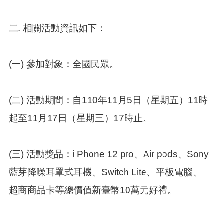
本
二. 相關活動資訊如下：
區
介
紹
(一) 參加對象：全國民眾。
訊
息
公
(二) 活動期間：自110年11月5日（星期五）11時
告
起至11月17日（星期三）17時止。
生
活
便
民
(三) 活動獎品：i Phone 12 pro、Air pods、Sony
資
訊
藍芽降噪耳罩式耳機、Switch Lite、平板電腦、
機
超商商品卡等總價值新臺幣10萬元好禮。
關
通