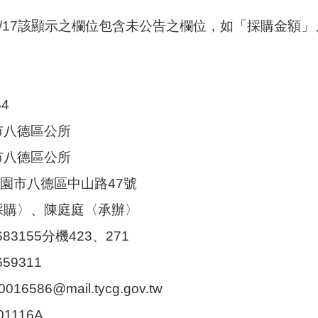
11/17該顯示之欄位包含未公告之欄位，如「採購金額
54
市八德區公所
市八德區公所
4桃園市八德區中山路47號
〈採購〉、陳庭庭〈承辦〉
683155分機423、271
659311
6586@mail.tycg.gov.tw
1116A