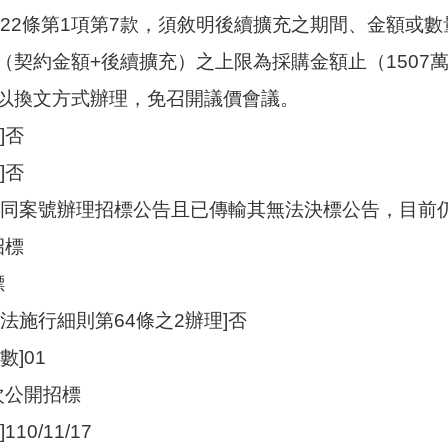
第22條第1項第7款，須敘明後續擴充之期間、金額或
（契約金額+後續擴充）之上限為採購金額止（1507萬
以換文方式辦理，免召開議價會議。
]否
]否
不同案號辦理招標公告且已傳輸其無法決標公告，目前仍
招標
標
法施行細則第64條之2辦理]否
]01
次公開招標
10/11/17