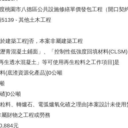
11年度桃園市八德區公共設施修繕單價發包工程（開口契
5139 - 其他土木工程
屬於建築工程]否，本案非屬建築工程
「瀝青混凝土鋪面」、「控制性低強度回填材料(CLS
再生透水混凝土」等可使用再生粒料之工作項目]是
料(底渣資源化產品)]0公噸
公噸
碴]0公噸
生粒料、轉爐石、電弧爐氧化碴之理由]本案設計未使
]非屬財物之工程或勞務
0,884元