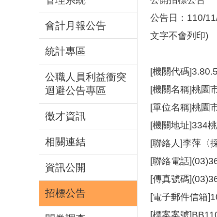
公告日：110/
會計月報公告
文字不會列印)
統計專區
[機關代碼]3.80.
公職人員利益衝突
[機關名稱]桃園
迴避公告專區
[單位名稱]桃園
徵才資訊
[機關地址]33
相關連結
[聯絡人]李萍
[聯絡電話](03)3
資訊公開
[傳真號碼](03)3
招標公告
[電子郵件信箱]1001
[標案案號]BB110