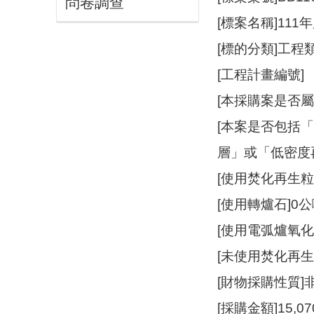
問卷調查
[標案名稱]1
[標的分類]工程類
[工程計畫編號]
[本採購案是否
[本案是否包括
層」或「低密度
[使用焚化再生粒
[使用轉爐石]0
[使用電弧爐氧化
[未使用焚化再
[財物採購性質
[採購金額]15,07