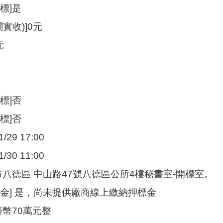
標]是
實收)]0元
元
標]否
標]否
/29 17:00
/30 11:00
市八德區 中山路47號八德區公所4樓秘書室-開標室。
標金] 是，尚未提供廠商線上繳納押標金
臺幣70萬元整