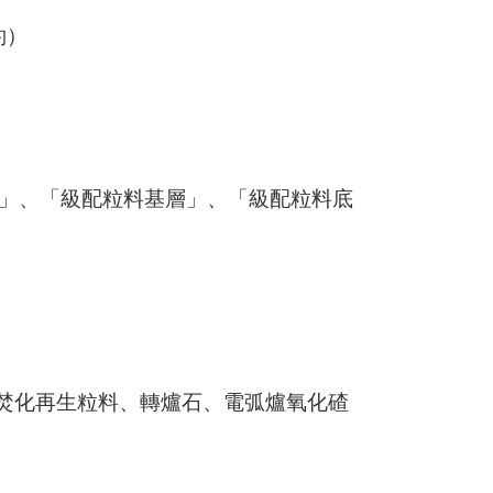
約）
M)」、「級配粒料基層」、「級配粒料底
用焚化再生粒料、轉爐石、電弧爐氧化碴