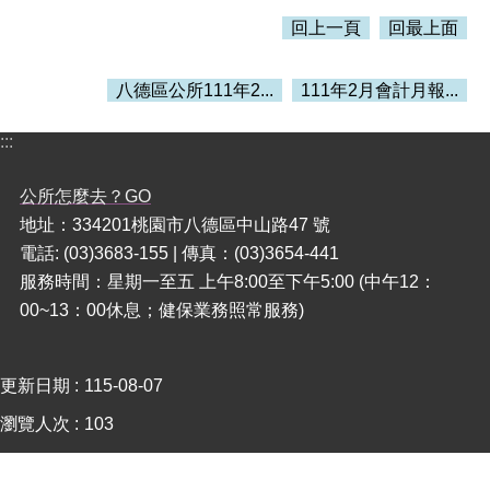
回上一頁
回最上面
本
區
八德區公所111年2...
111年2月會計月報...
介
紹
:::
訊
息
公所怎麼去？GO
公
地址：334201桃園市八德區中山路47 號
告
電話: (03)3683-155 | 傳真：(03)3654-441
生
服務時間：星期一至五 上午8:00至下午5:00 (中午12：
活
00~13：00休息；健保業務照常服務)
便
民
資
訊
更新日期
115-08-07
瀏覽人次
103
機
關
通