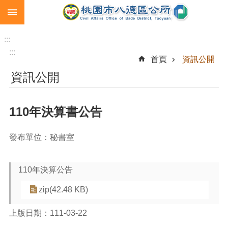
:::
跳到主要內容區塊
生
育
:::
補
:::
首頁
資訊公開
助
資訊公開
市
民
卡
110年決算書公告
急
難
發布單位：秘書室
救
助
110年決算公告
進
階
zip(42.48 KB)
搜
尋
上版日期：111-03-22