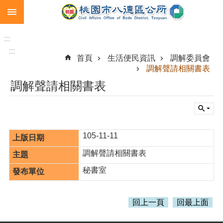
:::
跳到主要內容區塊
生
育
:::
補
:::
首頁
生活便民資訊
調解委員會
助
調解聲請相關書表
市
調解聲請相關書表
民
卡
急
難
105-11-11
救
助
調解聲請相關書表
進
秘書室
階
搜
尋
回上一頁
回最上面