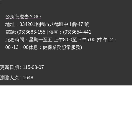
:::
本
公所怎麼去？GO
區
地址：334201桃園市八德區中山路47 號
介
紹
電話: (03)3683-155 | 傳真：(03)3654-441
服務時間：星期一至五 上午8:00至下午5:00 (中午12：
訊
00~13：00休息；健保業務照常服務)
息
公
告
更新日期
115-08-07
生
瀏覽人次
1648
活
便
民
資
訊
機
關
通