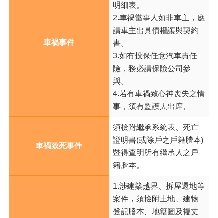
訊
明細表。
錄
2.車禍當事人如非車主，應
相
請車主出具債權讓與契約
關
車禍事件
書。
資
3.如有投保任意汽車責任
料
險，務必請保險公司參
活
與。
動
4.若有車禍致心神喪失之情
報
事，須有監護人出席。
名
專
須檢附繼承系統表、死亡
區
證明書(或除戶之戶籍謄本)
車禍致死事件
回
暨得查明所有繼承人之戶
首
籍謄本。
頁
1.涉建築越界、拆屋還地等
網
案件，須檢附土地、建物
站
導
登記謄本、地籍圖及複丈