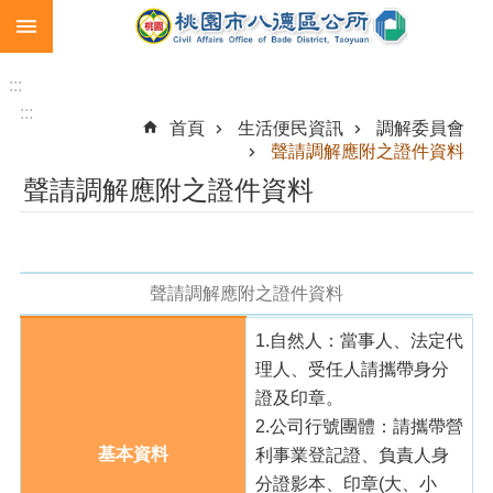
:::
跳到主要內容區塊
生
育
:::
補
:::
首頁
生活便民資訊
調解委員會
助
聲請調解應附之證件資料
市
聲請調解應附之證件資料
民
卡
急
難
聲請調解應附之證件資料
救
助
1.自然人：當事人、法定代
理人、受任人請攜帶身分
進
階
證及印章。
搜
2.公司行號團體：請攜帶營
尋
基本資料
利事業登記證、負責人身
分證影本、印章(大、小