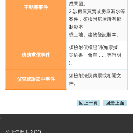
覽
成果圖。
不動產事件
2.涉房屋買賣或房屋漏水等
市
案件，須檢附房屋所有權
政
信
狀影本
箱
或土地、建物登記謄本。
常
須檢附債權證明(如票據、
見
債務求償事件
契約書、會單 ….. 等證明
問
題
)。
桃
須檢附法院傳票或相關文
偵查或訴訟中事件
園
件。
市
政
府
回上一頁
回最上面
隱
:::
私
權
政
公所怎麼去？GO