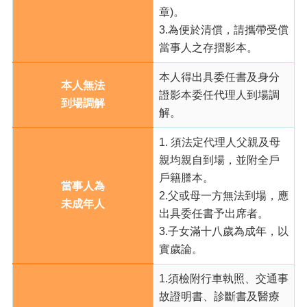
章)。
本
3.為便於清償，請攜帶受償
區
當事人之存摺影本。
介
紹
本人得出具委任書及身分
本人無法
證影本委任代理人到場調
訊
到場調解
息
解。
公
告
1. 須法定代理人父親及母
親均親自到場，並附全戶
生
戶籍謄本。
活
當事人為
2.父或母一方無法到場，應
便
未成年人
民
出具委任書予出席者。
資
3.子女滿十八歲為成年，以
訊
實歲論。
機
1.須檢附行車執照、交通事
關
通
故證明書、診斷書及醫療